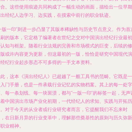
场合。这些使用痕迹共同构成了一幅生动的画面，描绘出一位早
演出经纪人边学习、边实践，在摸索中前行的职业轨迹。
“一版一印”则进一步凸显了其版本稀缺性与历史节点意义。作为首
印刷的版本，它定格了编著者在世纪之交对中国演出经纪行业最
的认知与框架。随着行业法规的完善和市场模式的巨变，后续的
订版或许内容更为更新，但这最初的一版，恰恰是研究中国现代
出经纪行业起步形态不可多得的一手文本资料。
因此，这本《演出经纪人》已超越了一般工具书的范畴。它既是
本入门手册，也是一件承载行业记忆的实物档案。其上的每一处
迹、每一条划线、每一块斑渍，都与“一版一印”的标签一起，无声
说着中国演出市场产业化初期，一代经纪人的求知、实践与开拓
程。对于今天的从业者或行业研究者而言，它提醒我们不忘来时
路，在日新月异的行业变革中，理解那些奠基性的原则与历久弥
的职业精神。