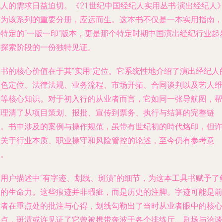
纪人的需求日益迫切。《21世纪中国经纪人实用丛书·演出经纪人
作为该系列的重要分册，应运而生。这本书不仅是一本实用指南
其特定的“一版一印”版本，更是那个特定时期中国演出经纪行业起
与探索阶段的一份独特见证。
本书的核心价值在于其“实用”定位。它系统性地介绍了演出经纪人
角色定位、法律法规、业务流程、市场开拓、合同谈判以及艺人
护等核心知识。对于初入行的从业者而言，它如同一张导航图，
助理清了从项目策划、报批、宣传到票务、执行与结算的完整链
条。书中涉及的案例与操作规范，虽带有世纪初的時代烙印，但
多关于行业本质、职业操守和风险管控的论述，至今仍有参考意
义。
而用户描述中“有字迹、划线、斑渍”的细节，为这本工具书赋予了
活的生命力。这些痕迹并非瑕疵，而是历史的注脚。字迹可能是
读者在重点处的批注与心得，划线勾勒出了当时从业者眼中的核
要点，斑渍或许见证了它曾被携带奔波于各个排练厅、剧场与洽