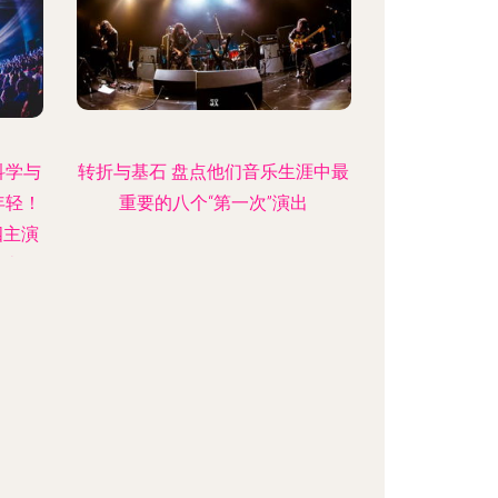
科学与
转折与基石 盘点他们音乐生涯中最
年轻！
重要的八个“第一次”演出
四主演
练十首
官摇长
22年
释放父
动新影
之感
中国硬