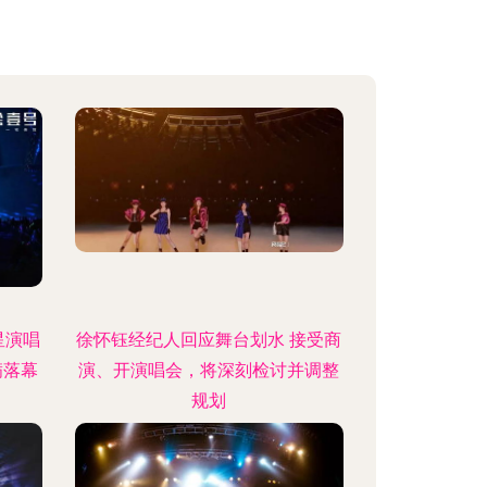
星演唱
徐怀钰经纪人回应舞台划水 接受商
满落幕
演、开演唱会，将深刻检讨并调整
规划