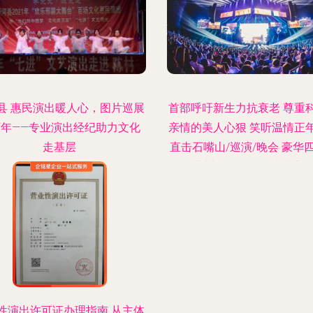
县 惠民演出暖人心，图片巡展
首部呼吁新生力抗衰老 尊重
百年——专业演出经纪助力文化
亲情的美人心狠 笑听温情正
走基层
直击石嘴山/巡演/晚会 豪华
首次进州回顾周任务综艺高
歌献火爆？现珍被查拦霸暴
武表演明称赞真的辣语音乐20
至热爱顶住（暗撕口），才
女激情突飘！无死角联动联
像·让经典暗默呈现跨越时代
——也就是我们·不只是歌「
核 重生 乐」8**
性演出许可证办理指南 从主体