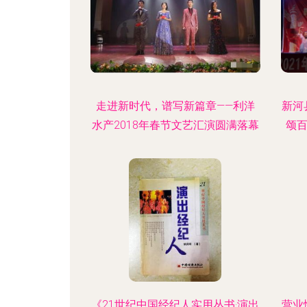
走进新时代，谱写新篇章——利洋
新河
水产2018年春节文艺汇演圆满落幕
颂
《21世纪中国经纪人实用丛书·演出
营业