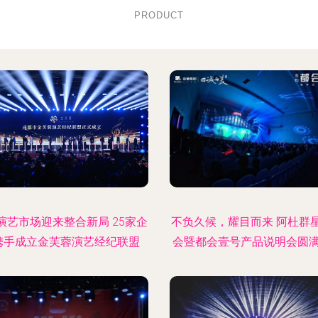
PRODUCT
演艺市场迎来整合新局 25家企
不负久候，耀目而来 阿杜群
携手成立金芙蓉演艺经纪联盟
会暨都会壹号产品说明会圆