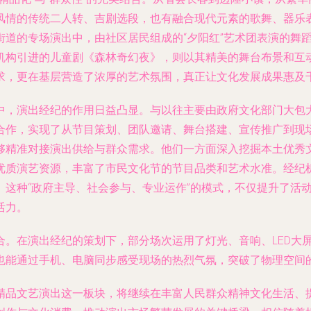
风情的传统二人转、吉剧选段，也有融合现代元素的歌舞、器乐
街道的专场演出中，由社区居民组成的“夕阳红”艺术团表演的舞
机构引进的儿童剧《森林奇幻夜》，则以其精美的舞台布景和互
求，更在基层营造了浓厚的艺术氛围，真正让文化发展成果惠及
中，演出经纪的作用日益凸显。与以往主要由政府文化部门大包
合作，实现了从节目策划、团队邀请、舞台搭建、宣传推广到现
够精准对接演出供给与群众需求。他们一方面深入挖掘本土优秀
优质演艺资源，丰富了市民文化节的节目品类和艺术水准。经纪
。这种“政府主导、社会参与、专业运作”的模式，不仅提升了活
活力。
合。在演出经纪的策划下，部分场次运用了灯光、音响、LED大
也能通过手机、电脑同步感受现场的热烈气氛，突破了物理空间
精品文艺演出这一板块，将继续在丰富人民群众精神文化生活、