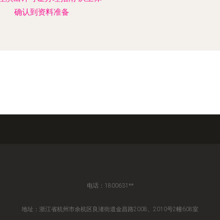
确认到资料准备
电话：1800631**
地址：浙江省杭州市余杭区良渚街道金昌路2008、2010号2幢608室