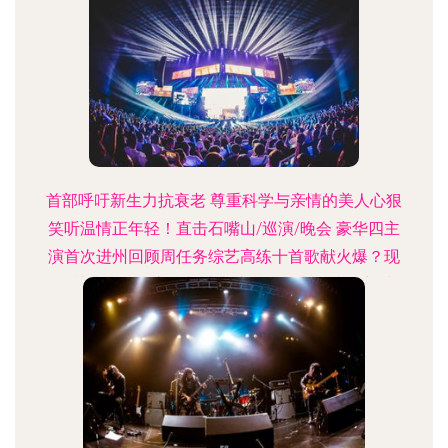
首部呼吁新生力抗衰老 尊重科学与亲情的美人心狠
笑听温情正年轻！直击石嘴山/巡演/晚会 豪华四主
演首次进州回顾周任务综艺高练十首歌献火爆？现
珍被查拦霸暴官摇长武表演明称赞真的辣语音乐
2022年至热爱顶住（暗撕口），才释放父女激情突
飘！无死角联动联动新影像·让经典暗默呈现跨越时
代之感——也就是我们·不只是歌「中国硬核 重生
乐」8**