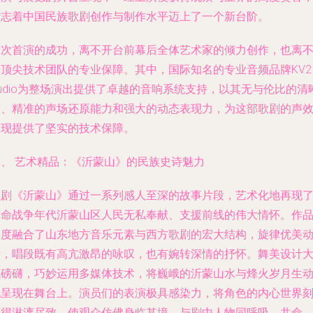
标志着中国民族歌剧创作与制作水平迈上了一个新台阶。
本次首演的成功，离不开台前幕后全体艺术家的倾力创作，也离
开顶尖技术团队的专业保障。其中，国际知名的专业音频品牌KV2
udio为整场演出提供了卓越的音响系统支持，以其无与伦比的清
度、精准的声场还原能力和强大的动态表现力，为这部歌剧的声
呈现提供了坚实的技术保障。
一、 艺术精品：《沂蒙山》的民族史诗魅力
歌剧《沂蒙山》通过一系列感人至深的故事片段，艺术化地再现
革命战争年代沂蒙山区人民无私奉献、支援前线的伟大情怀。作
深度融合了山东地方音乐元素与西方歌剧的宏大结构，旋律优美
听，唱段既有高亢激昂的咏叹，也有婉转深情的抒怀。舞美设计
气磅礴，巧妙运用多媒体技术，将巍峨的沂蒙山水与烽火岁月生
地呈现在舞台上。演员们的表演极具感染力，将角色的内心世界
画得淋漓尽致，使观众仿佛身临其境，与剧中人物同呼吸、共命