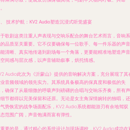
运。
、 技术护航：KV2 Audio塑造沉浸式听觉盛宴
对于歌剧这类注重人声表现与交响乐配合的舞台艺术而言，音响
统的品质至关重要。它不仅要确保每一位歌手、每一件乐器的声
都能清晰、真实地传递到剧场每一个角落，更要能精准地塑造声
的空间感与层次感，以声音辅助叙事，烘托情感。
V2 Audio此次为《沂蒙山》提供的音响解决方案，充分展现了其
专业音频领域的领先实力。其系统具备极高的保真度和极低的失
真，确保了从最细微的呼吸声到磅礴的合唱与交响乐齐奏，所有
音细节都得以完美保留和还原。无论是女主角深情婉转的独唱，
气势恢宏的战争场面配乐，KV2 Audio系统都能游刃有余地驾驭
动态范围广阔，声音饱满而富有弹性。
重要的是，通过精心的系统设计与现场调校，KV2 Audio成功在