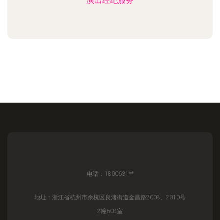
演出经纪服务
电话：1800631**
地址：浙江省杭州市余杭区良渚街道金昌路2008、2010号
2幢608室