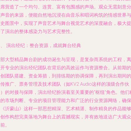
众席营造了一个均匀、连贯、富有包围感的声场。观众无需刻意
辨声音的来源，便能自然地沉浸在由音乐和唱词构筑的情感世界
历史图景中，实现了声音艺术与舞台视觉艺术的深度融合，极大
升了演出的整体感染力与艺术完整性。
三、 演出经纪：整合资源，成就舞台经典
一部大型精品舞台剧的成功诞生与呈现，是复杂而系统的工程，
不开专业的演出经纪团队在背后的高效运作与资源整合。从前期
主创团队搭建、资金筹措，到排练期的协调保障，再到演出期间
传推广、票务管理及技术团队（如KV2 Audio这样的顶级合作伙
伴）的对接与保障，演出经纪扮演着至关重要的“枢纽”角色。他们
准的市场判断、专业的项目管理能力和广泛的行业资源网络，确
了《沂蒙山》这样一部思想精深、艺术精湛、制作精良的作品能
从创作构想完美落地为舞台上的震撼现实，并有效地送达广大观
面前。