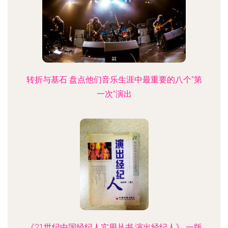
飘！无死角联动联动新影像·让经典暗默呈现跨越时
代之感——也就是我们·不只是歌「中国硬核 重生
乐」8**
转折与基石 盘点他们音乐生涯中最重要的八个“第
一次”演出
《21世纪中国经纪人实用丛书·演出经纪人》 一版