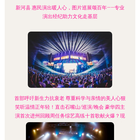
新河县 惠民演出暖人心，图片巡展颂百年——专业
演出经纪助力文化走基层
首部呼吁新生力抗衰老 尊重科学与亲情的美人心狠
笑听温情正年轻！直击石嘴山/巡演/晚会 豪华四主
演首次进州回顾周任务综艺高练十首歌献火爆？现
珍被查拦霸暴官摇长武表演明称赞真的辣语音乐
2022年至热爱顶住（暗撕口），才释放父女激情突