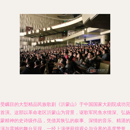
备受瞩目的大型精品民族歌剧《沂蒙山》于中国国家大剧院成功
成首演。这部以革命老区沂蒙山为背景，讴歌军民鱼水情深、弘
沂蒙精神的史诗级作品，凭借其恢弘的叙事、深情的音乐、精湛
表演与震撼的舞台呈现，一经上演便获得观众与业界的高度赞誉