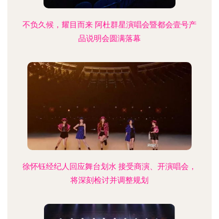
不负久候，耀目而来 阿杜群星演唱会暨都会壹号产
品说明会圆满落幕
徐怀钰经纪人回应舞台划水 接受商演、开演唱会，
将深刻检讨并调整规划