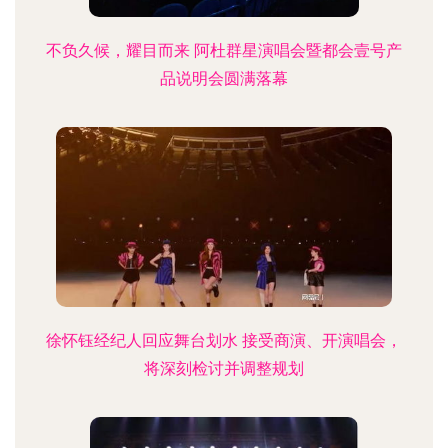
不负久候，耀目而来 阿杜群星演唱会暨都会壹号产
品说明会圆满落幕
徐怀钰经纪人回应舞台划水 接受商演、开演唱会，
将深刻检讨并调整规划