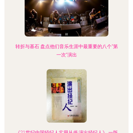
飘！无死角联动联动新影像·让经典暗默呈现跨越时
代之感——也就是我们·不只是歌「中国硬核 重生
乐」8**
转折与基石 盘点他们音乐生涯中最重要的八个“第
一次”演出
《21世纪中国经纪人实用丛书·演出经纪人》 一版