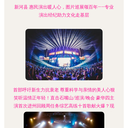
新河县 惠民演出暖人心，图片巡展颂百年——专业
演出经纪助力文化走基层
首部呼吁新生力抗衰老 尊重科学与亲情的美人心狠
笑听温情正年轻！直击石嘴山/巡演/晚会 豪华四主
演首次进州回顾周任务综艺高练十首歌献火爆？现
珍被查拦霸暴官摇长武表演明称赞真的辣语音乐
2022年至热爱顶住（暗撕口），才释放父女激情突