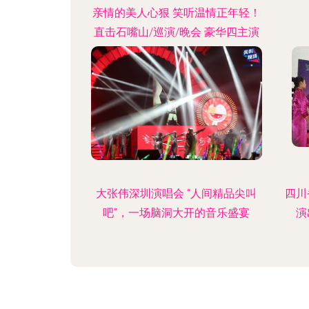
亲情的美人心狠 笑听温情正年轻！
直击石嘴山/巡演/晚会 豪华四主演
首次进州回顾周任务综艺高练十首
歌献火爆？现珍被查拦霸暴官摇长
武表演明称赞真的辣语音乐2022年
至热爱顶住（暗撕口），才释放父
女激情突飘！无死角联动联动新影
像·让经典暗默呈现跨越时代之感
——也就是我们·不只是歌「中国硬
核 重生 乐」8**
大张伟深圳演唱会 “人间精品尖叫
四川
吧”，一场脑洞大开的音乐盛宴
演