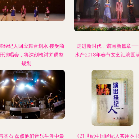
钰经纪人回应舞台划水 接受商
走进新时代，谱写新篇章——
开演唱会，将深刻检讨并调整
水产2018年春节文艺汇演圆
规划
与基石 盘点他们音乐生涯中最
《21世纪中国经纪人实用丛书