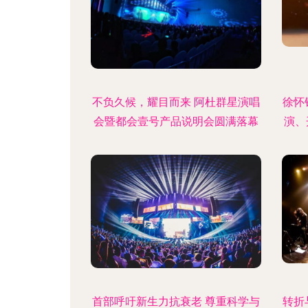
不负久候，耀目而来 阿杜群星演唱
徐怀
会暨都会壹号产品说明会圆满落幕
演、
首部呼吁新生力抗衰老 尊重科学与
转折